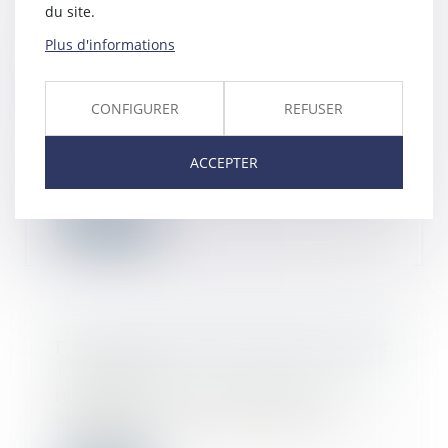
du site.
Plus d'informations
Une nouvelle action en bornage
implique que la limite séparative soit
devenue incertaine
CONFIGURER
REFUSER
23/04/2024
L’article 646 du Code civil dispose
ACCEPTER
que : « Tout propriétaire peut obliger
so...
Lire la suite
PTZ : les nouvelles dispositions 2024
17/04/2024
Un décret et un arrêté publiés le 2
avril 2024 viennent de préciser
l’ensembl...