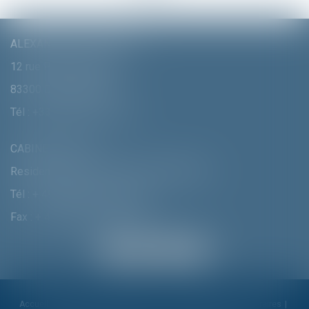
ALEXANDRA FURTMAIR E.I.
12 rue Pierre Clément
83300 DRAGUIGNAN
Tél :
+33 (0)4 94 70 06 99
CABINET MUNICH
Residenzstrasse 18 D-80333 MÛNCHEN
Tél :
+ 49 (0) 89 215 585 110
Fax : + 49 (0) 89 215 585 119
Accueil
Cabinet
Alexandra Furtmair
Compétences
Honoraires