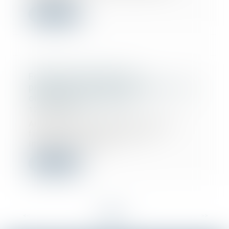
Lire la suite
Formation continue des
professionnels de l’immobilier : une
obligation pour exercer
12/12/2023
Au vu des enjeux et des risques
financiers, les professions
immobilières sont...
Lire la suite
<<
<
1
2
3
4
5
6
7
...
>
>>