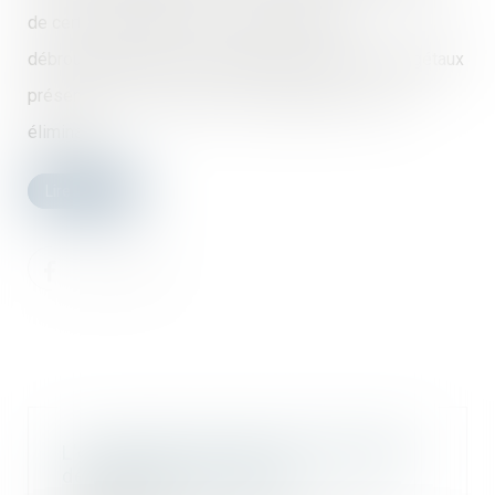
de certains propriétaires une obligation de
débroussaillement, les obligeant à contenir les végétaux
présents sur leur terrain en les élaguant ou en les
éliminant...
Lire la suite
L'occupation gratuite de l'immeuble
de la SCI par un associé