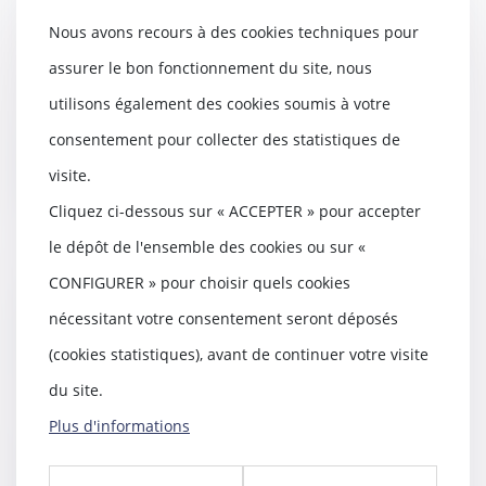
construction de piscines privées aux
Nous avons recours à des cookies techniques pour
abords des monuments historiques ?
30/12/2021
assurer le bon fonctionnement du site, nous
La protection au titre des abords de
utilisons également des cookies soumis à votre
monuments historiques est définie à
l’ar...
consentement pour collecter des statistiques de
visite.
Lire la suite
Cliquez ci-dessous sur « ACCEPTER » pour accepter
le dépôt de l'ensemble des cookies ou sur «
CONFIGURER » pour choisir quels cookies
L'architecte doit présenter au maître
nécessitant votre consentement seront déposés
d'ouvrage des factures déduisant la
retenue de garantie de 5 %
(cookies statistiques), avant de continuer votre visite
23/12/2021
du site.
Lorsqu’un marché prévoit
Plus d'informations
l’application d’une retenue de
garantie de 5 %, l’ar...