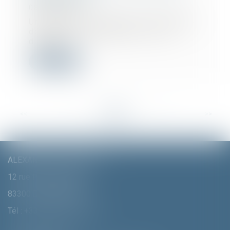
08/12/2021
Un projet immobilier peut s'entendre
de différentes manières. L'une
d'elles c...
Lire la suite
<<
<
...
29
30
31
32
33
34
35
...
>
>>
ALEXANDRA FURTMAIR E.I.
12 rue Pierre Clément
83300 DRAGUIGNAN
Tél :
+33 (0)4 94 70 06 99