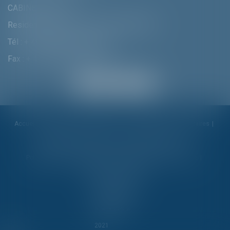
CABINET MUNICH
Residenzstrasse 18 D-80333 MÛNCHEN
Tél :
+ 49 (0) 89 215 585 110
Fax : + 49 (0) 89 215 585 119
Accueil
Cabinet
Alexandra Furtmair
Compétences
Honoraires
Actualités
Contactez-nous
Politique de cookies
Politique de confidentialité
Mentions légales
Plan du site
Liens utiles
Articles
Septeo Digital
& Services ©
2021