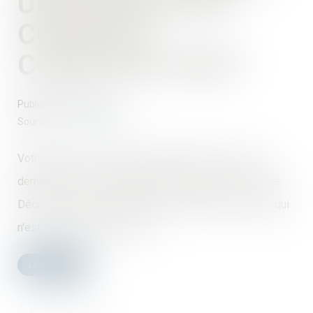
UNE MAISON EN
COURS DE
CONSTRUCTION?
Publié le :
07/01/2022
Source :
www.challenges.fr
Votre bien est en cours de construction. Vous vous
demandez s'il est avantageux de le vendre à ce stade.
Découvrez pourquoi et comment vendre une maison qui
n'est pas encore construite.
Lire la suite