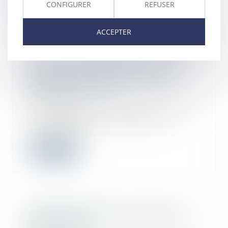
Lire la suite
CONFIGURER
REFUSER
ACCEPTER
Les recherches du diagnostiqueur
amiante se limitent au périmètre
défini par les textes
21/12/2021
La responsabilité du diagnostiqueur
n’est engagée que lorsque le
diagnostic n...
Lire la suite
Achat d'un terrain nu: ce que vous
devez vérifier