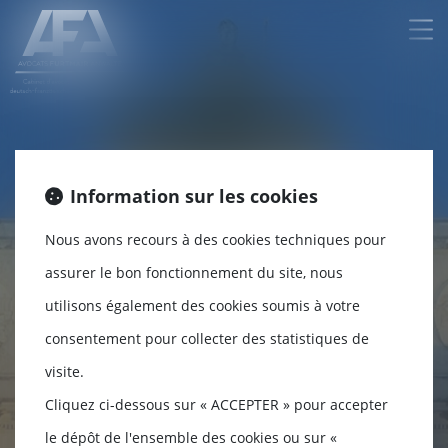
Ouvr
le
me
Information sur les cookies
ALEXANDRA
ALEXANDRA
Nous avons recours à des cookies techniques pour
FURTMAIR E.I.
FURTMAIR E.I.
assurer le bon fonctionnement du site, nous
utilisons également des cookies soumis à votre
Cabinet franco-allemand - Avocat
Cabinet franco-allemand - Avocat
et Rechtsanwältin en droit immobilier
et Rechtsanwältin en droit immobilier
consentement pour collecter des statistiques de
visite.
URBANISME - PERMIS DE CONSTRUIRE
URBANISME - PERMIS DE CONSTRUIRE
Cliquez ci-dessous sur « ACCEPTER » pour accepter
le dépôt de l'ensemble des cookies ou sur «
DROIT PUBLIC
DROIT PUBLIC
DROIT ÉQUIN
DROIT ÉQUIN