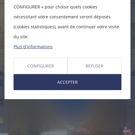
CONFIGURER » pour choisir quels cookies
DROIT DU TRAVAIL
DROIT DU TRAVAIL
nécessitant votre consentement seront déposés
(cookies statistiques), avant de continuer votre visite
DROIT IMMOBILIER - CONSTRUCTION
DROIT IMMOBILIER - CONSTRUCTION
du site.
Plus d'informations
CONFIGURER
REFUSER
ACCEPTER