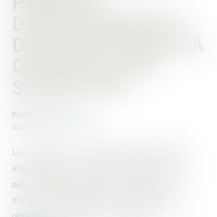
PRINCIPE
D’INOPPOSABILITÉ
DES EXCEPTIONS N’A
QU’UNE VALEUR
SUPPLÉTIVE
Publié le :
20/12/2023
Source :
actu.dalloz-etudiant.fr
Les dispositions civiles applicables à la délégation
étant supplétives de la volonté des parties, celles-ci
peuvent déroger à l'interdiction faite au délégué
d'opposer au délégataire les exceptions tirées des
rapports entre le délégant et le délégataire...