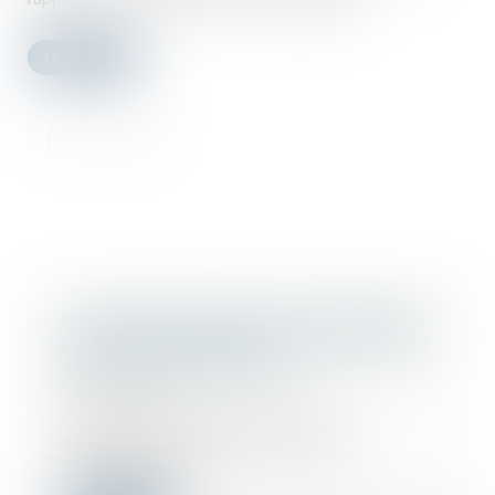
Lire la suite
Le juge peut appliquer un abattement
pour illicéité des constructions sur la
valeur du bien délaissé
13/12/2023
La prescription de l'action en
démolition des constructions
irrégulières ne f...