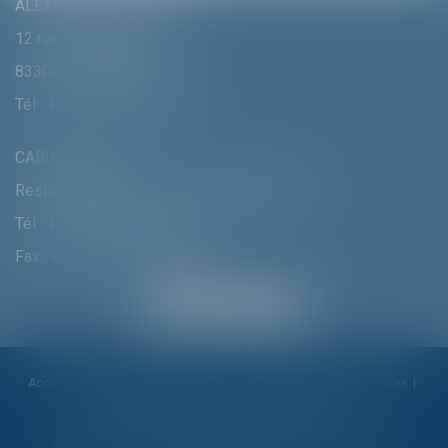
ALEXANDRA FURTMAIR E.I.
12 rue Pierre Clément
83300 DRAGUIGNAN
Tél :
+33 (0)4 94 70 06 99
CABINET MUNICH
Residenzstrasse 18 D-80333 MÛNCHEN
Tél :
+ 49 (0) 89 215 585 110
Fax : + 49 (0) 89 215 585 119
Accueil
Cabinet
Alexandra Furtmair
Compétences
Honoraires
Actualités
Contactez-nous
Politique de cookies