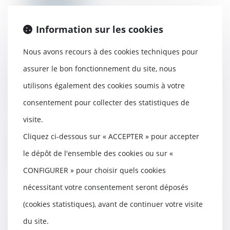
Lire la suite
Information sur les cookies
Nous avons recours à des cookies techniques pour
Formation continue des
assurer le bon fonctionnement du site, nous
professionnels de l’immobilier : une
utilisons également des cookies soumis à votre
obligation pour exercer
consentement pour collecter des statistiques de
12/12/2023
Au vu des enjeux et des risques
visite.
financiers, les professions
immobilières sont...
Cliquez ci-dessous sur « ACCEPTER » pour accepter
le dépôt de l'ensemble des cookies ou sur «
Lire la suite
CONFIGURER » pour choisir quels cookies
nécessitant votre consentement seront déposés
(cookies statistiques), avant de continuer votre visite
Prescription de l’action récursoire du
du site.
constructeur