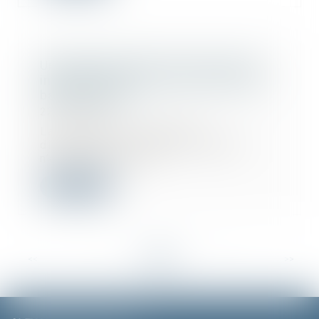
Une agence garde-t-elle son droit à
indemnisation en cas de vente avec
baisse de prix ?
22/11/2023
La vente à des conditions
différentes de celles du mandat
n’ouvre pas droit à...
Lire la suite
<<
<
...
12
13
14
15
16
17
18
...
>
>>