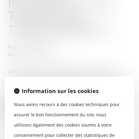
INCLUENT-ILS LES
TRAVAUX DE
TERRASSEMENT ?
Publié le :
29/05/2018
Source :
www.batirama.com
L’entrepreneur dont la police d’assurance indique
"travaux de maçonnerie générale" est également couvert
Information sur les cookies
pour les "travaux de terrassement"...
Nous avons recours à des cookies techniques pour
Lire la suite
assurer le bon fonctionnement du site, nous
utilisons également des cookies soumis à votre
consentement pour collecter des statistiques de