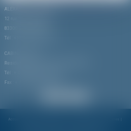
ALEXANDRA FURTMAIR E.I.
12 rue Pierre Clément
83300 DRAGUIGNAN
Tél :
+33 (0)4 94 70 06 99
CABINET MUNICH
Residenzstrasse 18 D-80333 MÛNCHEN
Tél :
+ 49 (0) 89 215 585 110
Fax : + 49 (0) 89 215 585 119
Accueil
Cabinet
Alexandra Furtmair
Compétences
Honoraires
Actualités
Contactez-nous
Politique de cookies