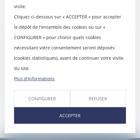
visite.
Cliquez ci-dessous sur « ACCEPTER » pour accepter
le dépôt de l'ensemble des cookies ou sur «
CONFIGURER » pour choisir quels cookies
Des travaux autorisés par
nécessitant votre consentement seront déposés
l’administration peuvent être démolis
07/05/2018
(cookies statistiques), avant de continuer votre visite
La justice peut considérer, même si
du site.
l’autorité locale l’a autorisé, qu‘un
amé...
Plus d'informations
Lire la suite
CONFIGURER
REFUSER
ACCEPTER
<<
<
...
50
51
52
53
54
55
56
>
>>