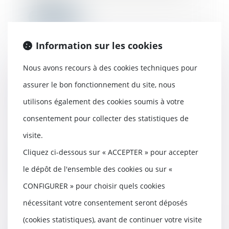
Lire la suite
Information sur les cookies
Nous avons recours à des cookies techniques pour
Assurance DO : contestation du
assurer le bon fonctionnement du site, nous
montant de l’indemnisation et
demande de garantie
utilisons également des cookies soumis à votre
02/02/2022
consentement pour collecter des statistiques de
L’assureur DO peut contester le
visite.
montant de l’indemnisation mise à sa
charge s...
Cliquez ci-dessous sur « ACCEPTER » pour accepter
Lire la suite
le dépôt de l'ensemble des cookies ou sur «
CONFIGURER » pour choisir quels cookies
nécessitant votre consentement seront déposés
(cookies statistiques), avant de continuer votre visite
CCMI : pas de démolition-