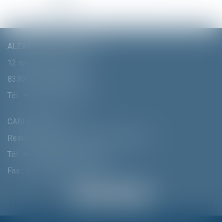
<<
<
1
2
3
4
5
6
7
...
>
>>
ALEXANDRA FURTMAIR E.I.
12 rue Pierre Clément
83300 DRAGUIGNAN
Tél :
+33 (0)4 94 70 06 99
CABINET MUNICH
Residenzstrasse 18 D-80333 MÛNCHEN
Tél :
+ 49 (0) 89 215 585 110
Fax : + 49 (0) 89 215 585 119