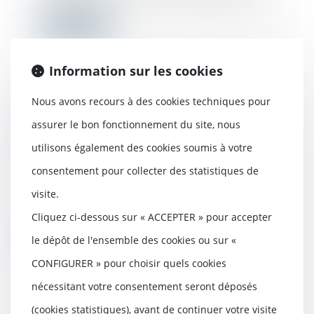
Lire la suite
Information sur les cookies
Nous avons recours à des cookies techniques pour
Sous-traitance et garantie de
assurer le bon fonctionnement du site, nous
paiement : la Cour de cassation
confirme la responsabilité du
utilisons également des cookies soumis à votre
dirigeant de droit
consentement pour collecter des statistiques de
26/09/2025
En matière de construction de
visite.
maisons individuelles, l’article L
Cliquez ci-dessous sur « ACCEPTER » pour accepter
241-9 du Cod...
le dépôt de l'ensemble des cookies ou sur «
Lire la suite
CONFIGURER » pour choisir quels cookies
nécessitant votre consentement seront déposés
(cookies statistiques), avant de continuer votre visite