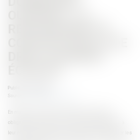
DOMMAGES-
OUVRAGE : LA
RESPONSABILITÉ
CONTRACTUELLE DE
DROIT COMMUN
ÉCARTÉE
Publié le :
12/06/2026
Source :
www.lemag-juridique.com
En matière d’assurance dommages-ouvrage, les
obligations de l’assureur et les sanctions attachées à
leur méconnaissance sont strictement encadrées par les