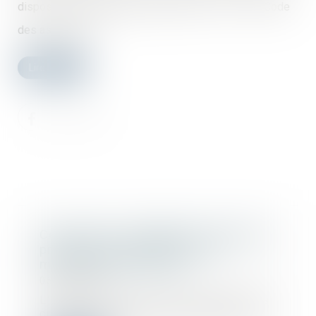
dispositions d’ordre public de l’article L. 242-1 du Code
des assurances...
Lire la suite
Construction : éligibilité au fonds de
prévention du phénomène de
mouvements de terrain
05/06/2026
L’arrêté du 23 avril 2026 modifie les
critères d'éligibilité à l'aide pour la...