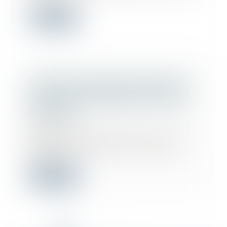
Lire la suite
La pompe à chaleur ayant nécessité
des travaux modestes n’est pas un
ouvrage au sens de l’article 1792 du
Code civil !
05/09/2025
Depuis quelques années, la Cour de
cassation a opéré un revirement
important...
Lire la suite