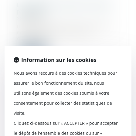
La loi Lagleize réinvente le "droit de
propriété"
28/01/2020
Un droit qui permet de posséder les
murs mais pas le terrain, en
dissociant l...
Lire la suite
Information sur les cookies
Nous avons recours à des cookies techniques pour
assurer le bon fonctionnement du site, nous
Parution du décret précisant les
utilisons également des cookies soumis à votre
techniques particulières de
construction à respecter pour les
consentement pour collecter des statistiques de
projets situés en zone avec risque de
mouvement de terrain
visite.
02/01/2020
Cliquez ci-dessous sur « ACCEPTER » pour accepter
Afin de sécuriser les constructions
le dépôt de l'ensemble des cookies ou sur «
dans des zones exposées au risque