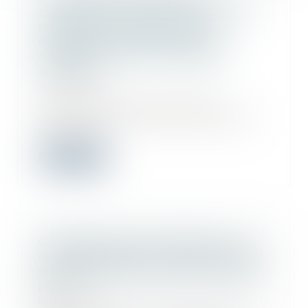
contrats de construction de maison
individuelle n’imposant pas la
réception écrite des travaux,
n’empêchent pas une réception
judiciaire
11/12/2019
Dans le cadre d’un contrat de
construction de maison individuelle
dont il ava...
Lire la suite
Conséquences de la loi Elan sur le
refus d’un permis de construire dans
un lotissement achevé dans le délai
prévu
04/12/2019