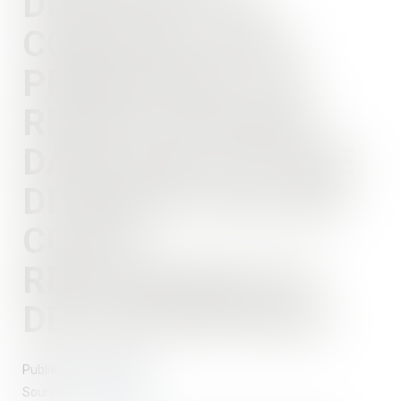
DISPOSITIF DE
CONSTRUCTION
PRÉSENTANT UN
RISQUE EXCESSIF,
DANS UNE OPTIQUE
DE RÉDUCTION DES
COÛTS :
RESPONSABILITÉ
DES ENTREPRISES
Publié le :
14/01/2020
Source :
www.lexbase.fr