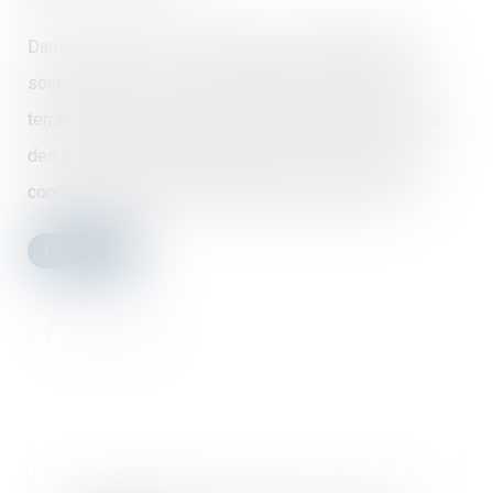
Dans le cadre de la construction d’un parking public
souterrain, au cours de la réalisation des travaux de
terrassement et après exécution des travaux de pose
des parois moulées, d’importantes venues d’eau ont
conduit à l’arrêt total des travaux de terrassement...
Lire la suite