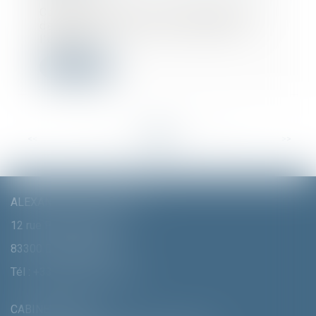
Cet arrêt du Conseil d’Etat apporte
des précisions sur les effets de
l’annula...
Lire la suite
<<
<
...
40
41
42
43
44
45
46
...
>
>>
ALEXANDRA FURTMAIR E.I.
12 rue Pierre Clément
83300 DRAGUIGNAN
Tél :
+33 (0)4 94 70 06 99
CABINET MUNICH