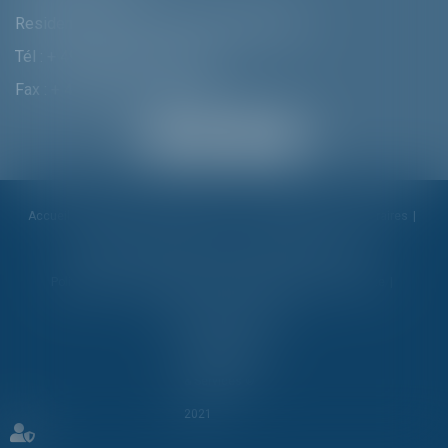
Residenzstrasse 18 D-80333 MÛNCHEN
Tél :
+ 49 (0) 89 215 585 110
Fax : + 49 (0) 89 215 585 119
Accueil
Cabinet
Alexandra Furtmair
Compétences
Honoraires
Actualités
Contactez-nous
Politique de cookies
Politique de confidentialité
Mentions légales
Plan du site
Liens utiles
Articles
Septeo Digital
& Services ©
2021