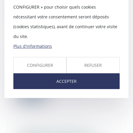
de mouv...
CONFIGURER » pour choisir quels cookies
Lire la suite
nécessitant votre consentement seront déposés
(cookies statistiques), avant de continuer votre visite
du site.
Plus d'informations
Précisions en matière d’assurances
dommages-ouvrage refacturées
CONFIGURER
REFUSER
18/12/2019
Dans le cadre d’un rescrit,
l’administration fiscale précise que
ACCEPTER
les assuranc...
Lire la suite
Les dispositions propres aux