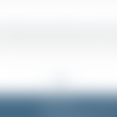
r changé la couleur de la peinture en cours de tra
rt la société de peinture qui n’informe pas le maît
<<
<
...
50
51
52
53
54
55
56
>
>>
CABINET MUNICH
Residenzstrasse 18 D-80333 MÛNCHEN