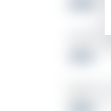
Suivez-nous
Lire la suite
Fissures dans une 
04/09/2018
Un promoteur fait é
Lire la suite
Travaux: que faire 
22/08/2018
Vous avez fait appe
Lire la suite