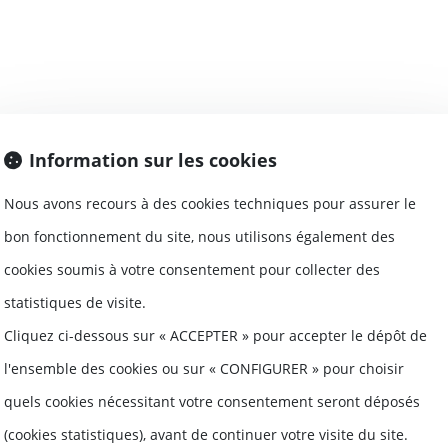
Information sur les cookies
omoteurs dans l'expectative de la loi Elan et des m
Nous avons recours à des cookies techniques pour assurer le
 la réunion de la commission mixte paritaire, la Fé
bon fonctionnement du site, nous utilisons également des
cookies soumis à votre consentement pour collecter des
statistiques de visite.
Cliquez ci-dessous sur « ACCEPTER » pour accepter le dépôt de
l'ensemble des cookies ou sur « CONFIGURER » pour choisir
ver seul un mur mitoyen, à condition de tout paye
quels cookies nécessitant votre consentement seront déposés
 prend cette initiative, supportera seul le coût des 
(cookies statistiques), avant de continuer votre visite du site.