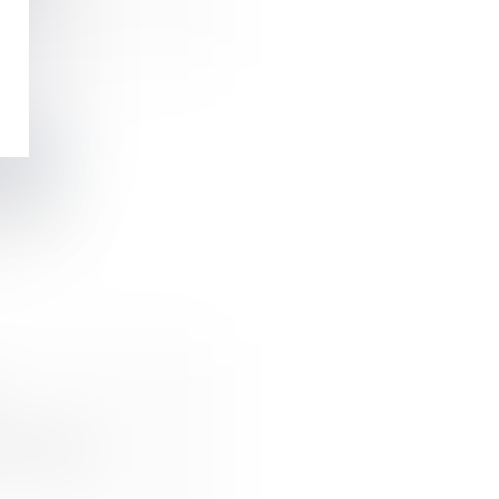
’études
l’état...
 le chan...