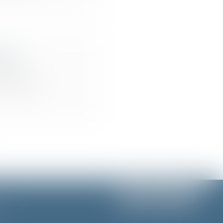
vaux !
re d’œu...