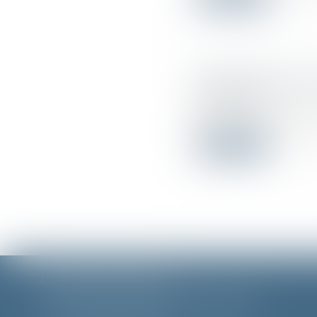
Condamné pour avoi
08/08/2018
Quels risques encou
Lire la suite
ALEXANDRA FURTMAIR E.I.
12 rue Pierre Clément
,
83300 DRAGUIGNAN