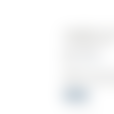
COMMENT UN 
L’IMMOBILIER
Publié le :
20/08/2018
Source :
mobile.lemonde.fr
Multipliant les recours contr
promoteurs. Il vient d’être c
Lire la suite