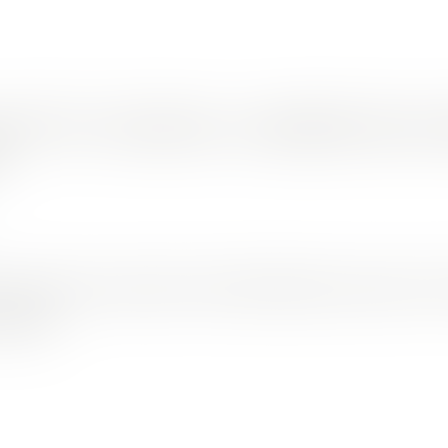
PETIT ESCROC A BERNÉ DES 
e les permis de construire, Pierre-Alain Wanten avait soutiré 1,6 
ondamné...