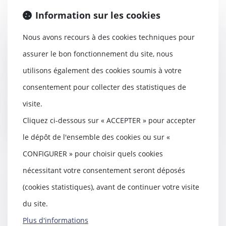
Information sur les cookies
Nous avons recours à des cookies techniques pour
Quid de la notice technique dans
assurer le bon fonctionnement du site, nous
l’achat de logement en VEFA
utilisons également des cookies soumis à votre
27/11/2019
consentement pour collecter des statistiques de
Dans le cadre d'un achat sur plan, la
notice technique du contrat de
visite.
réservat...
Cliquez ci-dessous sur « ACCEPTER » pour accepter
Lire la suite
le dépôt de l'ensemble des cookies ou sur «
CONFIGURER » pour choisir quels cookies
nécessitant votre consentement seront déposés
(cookies statistiques), avant de continuer votre visite
Extinction de la garantie décennale et
demande d'expertise
du site.
13/11/2019
Plus d'informations
Un couple ayant constaté l’apparition