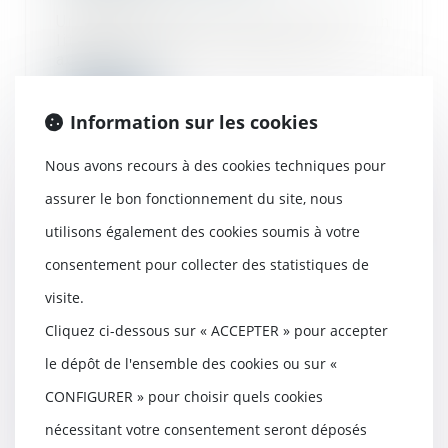
Une Cour d’appel avait relevé dans un
litige opposant un vendeur et un
achete...
Lire la suite
Information sur les cookies
Nous avons recours à des cookies techniques pour
assurer le bon fonctionnement du site, nous
L'exercice du droit de préemption des
utilisons également des cookies soumis à votre
locataires bénéficiant n’est pas
soumis au paiement des
consentement pour collecter des statistiques de
commissions
visite.
07/03/2023
Cliquez ci-dessous sur « ACCEPTER » pour accepter
Les propriétaires qui souhaitent
vendre leur bien mis en location
le dépôt de l'ensemble des cookies ou sur «
doivent pro...
CONFIGURER » pour choisir quels cookies
Lire la suite
nécessitant votre consentement seront déposés