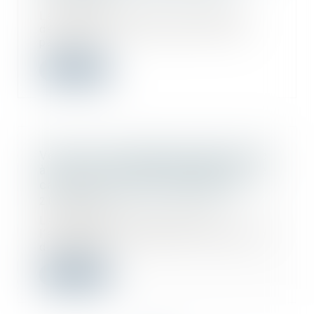
Le remplacement de l’entreprise
défaillante par une autre ne suffit
pas à car...
Lire la suite
Vente d’un immeuble exproprié suite
à une cession amiable après DUP : le
cahier des charges s’appliqueAC
21/02/2023
Les dispositions du Code de
l’expropriation relatives à l’annexion
d’un cahie...
Lire la suite