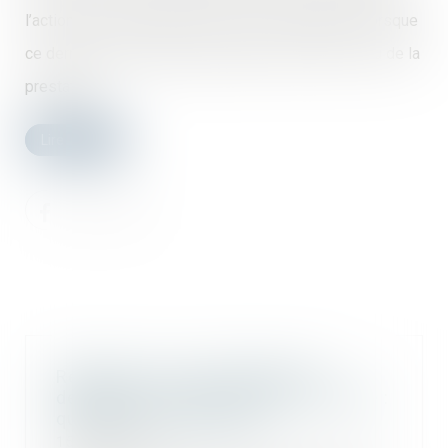
l’action du constructeur contre le consommateur, lorsque
ce dernier n’a pas réglé le paiement des travaux, ou de la
prestation...
Lire la suite
Réparation ou camouflage des
désordres antérieurement à la vente :
quid des vices cachés ?
15/03/2023