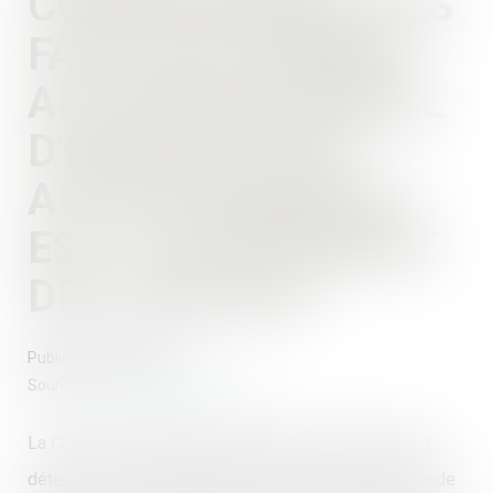
CONNAISSANCE DES
FAITS QUI PERMET
AU PROFESSIONNEL
D'EXERCER SON
ACTION BIENNALE
EST L’ACHÈVEMENT
DES TRAVAUX
Publié le :
08/03/2023
Source :
www.lemag-juridique.com
La Cour de cassation dans un arrêt du 1er mars 2023
détermine le point de départ du délai de prescription de