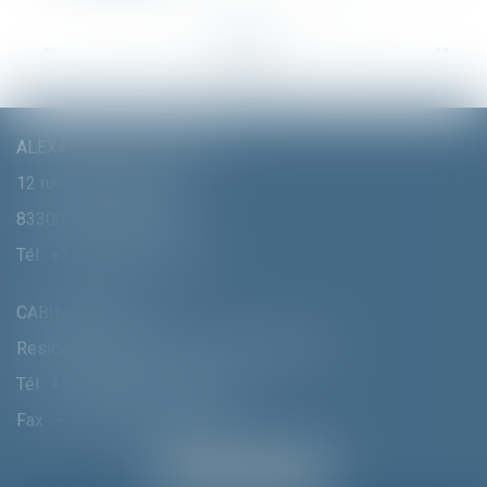
<<
<
...
20
21
22
23
24
25
26
...
>
>>
ALEXANDRA FURTMAIR E.I.
12 rue Pierre Clément
83300 DRAGUIGNAN
Tél :
+33 (0)4 94 70 06 99
CABINET MUNICH
Residenzstrasse 18 D-80333 MÛNCHEN
Tél :
+ 49 (0) 89 215 585 110
Fax : + 49 (0) 89 215 585 119