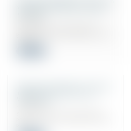
Fouilles archéologiques sur un terrain
privé, droit de propriété et partage
avec l’État
29/10/2024
Des particuliers soupçonnant la
présence de pièces antiques avaient
fait prat...
Lire la suite
Projet de loi de finances : le coup de
massue sur le financement de
MaPrimerénov'
23/10/2024
Selon le projet de loi de finances
présenté jeudi, la subvention versée
par l...