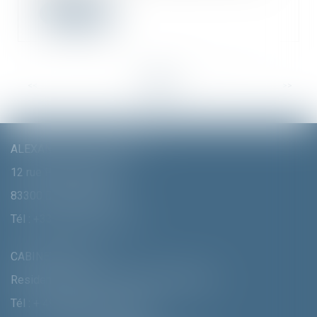
Lire la suite
<<
<
...
6
7
8
9
10
11
12
...
>
>>
ALEXANDRA FURTMAIR E.I.
12 rue Pierre Clément
83300 DRAGUIGNAN
Tél :
+33 (0)4 94 70 06 99
CABINET MUNICH
Residenzstrasse 18 D-80333 MÛNCHEN
Tél :
+ 49 (0) 89 215 585 110