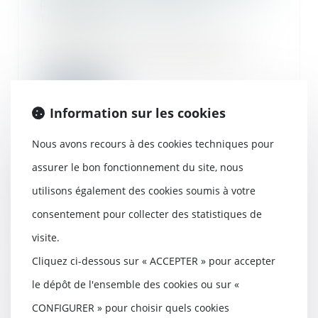
pour les maires et les EPCI
19/11/2024
Un décret du 30 octobre est venu
renforcer le rôle des autorités
locales en m...
Lire la suite
Information sur les cookies
Nous avons recours à des cookies techniques pour
assurer le bon fonctionnement du site, nous
Aides à la transition énergétique -
utilisons également des cookies soumis à votre
Rénovation globale d’une
copropriété : le dispositif Coup de
consentement pour collecter des statistiques de
pouce évolue
visite.
07/11/2024
Cliquez ci-dessous sur « ACCEPTER » pour accepter
La prime Coup de pouce Rénovation
performante de bâtiment résidentiel
le dépôt de l'ensemble des cookies ou sur «
collect...
CONFIGURER » pour choisir quels cookies
Lire la suite