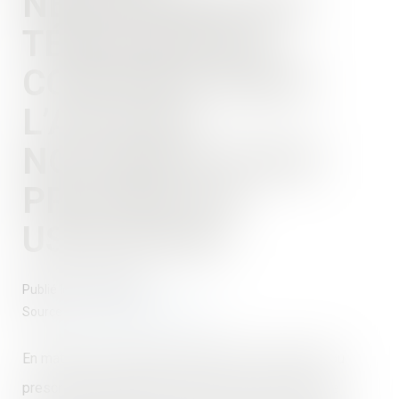
NÉCESSAIRE DES
TÉMOIGNAGES
CONTENUS DANS
L’ACTE DE
NOTORIÉTÉ POUR
PROUVER UN
USUCAPION
Publié le :
23/10/2024
Source :
www.lemag-juridique.com
En matière de propriété immobilière, l’usucapion (ou
prescription acquisitive) permet à une personne de