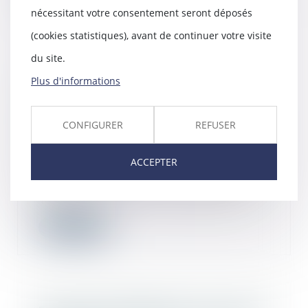
nécessitant votre consentement seront déposés
(cookies statistiques), avant de continuer votre visite
du site.
Plus d'informations
Travaux confiés ultérieurement au
sous-traitant partiellement
cautionnés et opposabilité de la
cession de créances envers le maître
CONFIGURER
REFUSER
d’ouvrage
30/10/2024
ACCEPTER
Il résulte des articles 13-1 et 14 de
la loi n°75-1334 du 31 décembre
1975 re...
Lire la suite