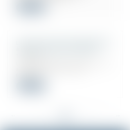
Lire la suite
La mairie a bien le droit de préempter
à bas prix votre bien immobilier
19/09/2018
La Cour de cassation estime qu'il n'y
a pas d'atteinte au droit de
propriété...
Lire la suite
<<
<
...
49
50
51
52
53
54
55
...
>
>>