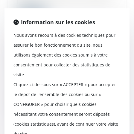
le...
Lire la suite
Information sur les cookies
Nous avons recours à des cookies techniques pour
assurer le bon fonctionnement du site, nous
Assurance construction: le
utilisons également des cookies soumis à votre
gouvernement va plaider pour une
harmonisation des règles
consentement pour collecter des statistiques de
Européennes
visite.
11/10/2018
Paris, 21 sept 2018 (AFP) - Le
Cliquez ci-dessous sur « ACCEPTER » pour accepter
gouvernement va plaider au niveau
le dépôt de l'ensemble des cookies ou sur «
européen pou...
CONFIGURER » pour choisir quels cookies
Lire la suite
nécessitant votre consentement seront déposés
(cookies statistiques), avant de continuer votre visite
du site.