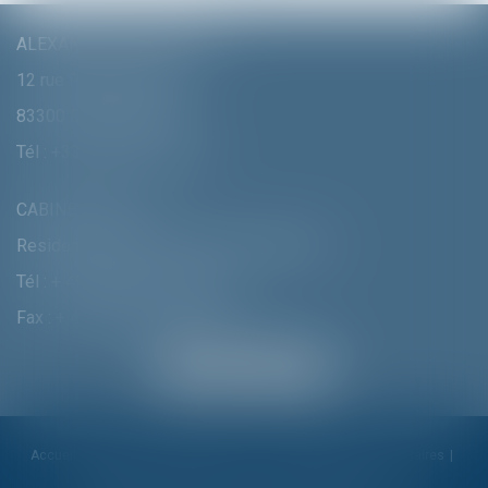
ALEXANDRA FURTMAIR E.I.
12 rue Pierre Clément
83300 DRAGUIGNAN
Tél :
+33 (0)4 94 70 06 99
CABINET MUNICH
Residenzstrasse 18 D-80333 MÛNCHEN
Tél :
+ 49 (0) 89 215 585 110
Fax : + 49 (0) 89 215 585 119
Accueil
Cabinet
Alexandra Furtmair
Compétences
Honoraires