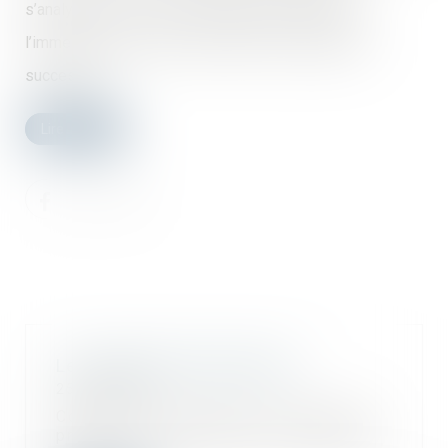
s’analyse en une action contractuelle. Attachée à
l’immeuble, elle est transmissible aux acquéreurs
successifs...
Lire la suite
Le Contrat De Construction
25/10/2018
Construire sa maison est souvent le
projet d'une vie. Alors il ne faut pas