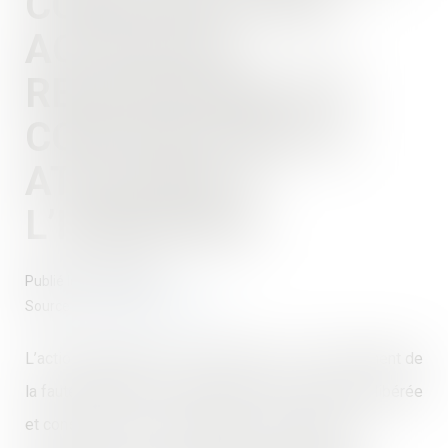
CONSTRUCTEUR :
ACTION EN
RESPONSABILITÉ
CONTRACTUELLE
ATTACHÉE À
L’IMMEUBLE
Publié le :
18/09/2018
Source :
www.dalloz-actualite.fr
L’action engagée par les acquéreurs sur le fondement de
la faute dolosive du constructeur pour violation délibérée
et consciente de ses obligations contractuelles