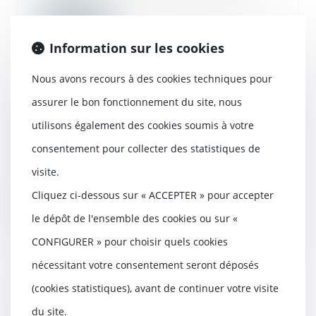
Lire la suite
Information sur les cookies
Nous avons recours à des cookies techniques pour
assurer le bon fonctionnement du site, nous
La résolution de la vente fait obstacle
à l’action en garantie décennale
utilisons également des cookies soumis à votre
09/09/2021
consentement pour collecter des statistiques de
L’acquéreur qui a obtenu la résolution
visite.
de la vente sur le fondement de la
gar...
Cliquez ci-dessous sur « ACCEPTER » pour accepter
Lire la suite
le dépôt de l'ensemble des cookies ou sur «
CONFIGURER » pour choisir quels cookies
nécessitant votre consentement seront déposés
(cookies statistiques), avant de continuer votre visite
Est-ce obligatoire de laisser son
du site.
voisin passer chez soi pour faire des