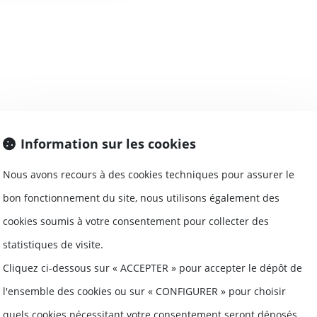
Information sur les cookies
 impropriété de l’ouvrage
Nous avons recours à des cookies techniques pour assurer le
bon fonctionnement du site, nous utilisons également des
le 1792 du Code civil, tout constructeur d’un ouvrage
cookies soumis à votre consentement pour collecter des
statistiques de visite.
Cliquez ci-dessous sur « ACCEPTER » pour accepter le dépôt de
l'ensemble des cookies ou sur « CONFIGURER » pour choisir
orces de l'ordre aux parties communes des immeub
quels cookies nécessitant votre consentement seront déposés