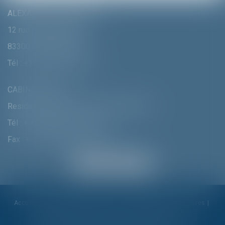
ALEXANDRA FURTMAIR E.I.
12 rue Pierre Clément
83300 DRAGUIGNAN
Tél :
+33 (0)4 94 70 06 99
CABINET MUNICH
Residenzstrasse 18 D-80333 MÛNCHEN
Tél :
+ 49 (0) 89 215 585 110
Fax : + 49 (0) 89 215 585 119
Accueil
Cabinet
Alexandra Furtmair
Compétences
Honoraires
Actualités
Contactez-nous
Politique de cookies