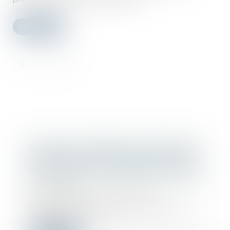
Lire la suite
Nouvelles conditions de certification
des entreprises réalisant des travaux
de retrait ou d'encapsulage d'amiante
21/09/2022
Les nouveautés concernent
notamment le cas des entreprises
domiciliées sur le...