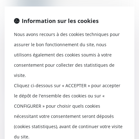
Lire la suite
Information sur les cookies
Nous avons recours à des cookies techniques pour
Un phénomène extérieur au bien
assurer le bon fonctionnement du site, nous
vendu peut constituer un vice caché
utilisons également des cookies soumis à votre
20/09/2022
Viole l’article 1641 du code civil en
consentement pour collecter des statistiques de
ajoutant à la loi une restriction
visite.
qu’el...
Cliquez ci-dessous sur « ACCEPTER » pour accepter
Lire la suite
le dépôt de l'ensemble des cookies ou sur «
CONFIGURER » pour choisir quels cookies
nécessitant votre consentement seront déposés
Violation du cahier des charges : le
(cookies statistiques), avant de continuer votre visite
ressenti négatif du coloti voisin ne
du site.
justifie pas la démolition