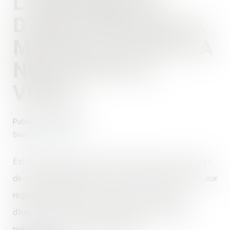
L’HABITABILITÉ
D’UNE PARTIE DE LA
MAISON JUSTIFIE LA
NULLITÉ DE LA
VENTE
Publié le :
05/10/2022
Source :
www.efl.fr
Est nulle pour erreur la vente d’une maison avec un rez-
de-chaussée habitable si celui-ci n’est pas conforme aux
règles d’urbanisme et ne peut pas être à usage
d’habitation au regard des dispositions du plan de
prévention des risques d’inondation...