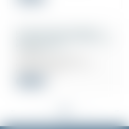
La clause de saisine préalable du
Conseil de l'ordre des architectes est
présumée abusive
11/08/2022
La clause subordonnant la
recevabilité de toute action en
justice à la saisin...
Lire la suite
<<
<
...
24
25
26
27
28
29
30
...
>
>>