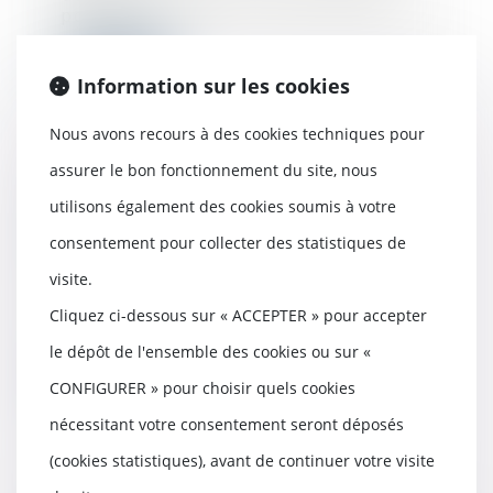
pour la...
Lire la suite
Information sur les cookies
Nous avons recours à des cookies techniques pour
assurer le bon fonctionnement du site, nous
Empiètement sur un fonds voisin :
utilisons également des cookies soumis à votre
rappel des règles en matière de
garantie d'éviction
consentement pour collecter des statistiques de
08/12/2022
visite.
La Cour de cassation a été saisie
Cliquez ci-dessous sur « ACCEPTER » pour accepter
d’une question immobilière relative à
l’emp...
le dépôt de l'ensemble des cookies ou sur «
Lire la suite
CONFIGURER » pour choisir quels cookies
nécessitant votre consentement seront déposés
(cookies statistiques), avant de continuer votre visite