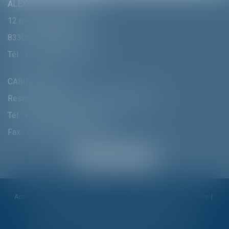
ALEXANDRA FURTMAIR E.I.
12 rue Pierre Clément
83300 DRAGUIGNAN
Tél :
+33 (0)4 94 70 06 99
CABINET MUNICH
Residenzstrasse 18 D-80333 MÛNCHEN
Tél :
+ 49 (0) 89 215 585 110
Fax : + 49 (0) 89 215 585 119
Accueil
Cabinet
Alexandra Furtmair
Compétences
Honoraires
Actualités
Contactez-nous
Politique de cookies