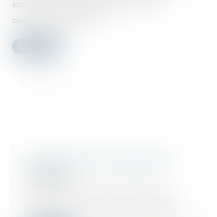
immeubles à usage d’habitation, le Conseil
constitutionnel répond que...
Lire la suite
Risque sanitaire et impropriété de
l’ouvrage
28/09/2023
En vertu de l’article 1792 du Code
civil, tout constructeur d’un ouvrage
est...