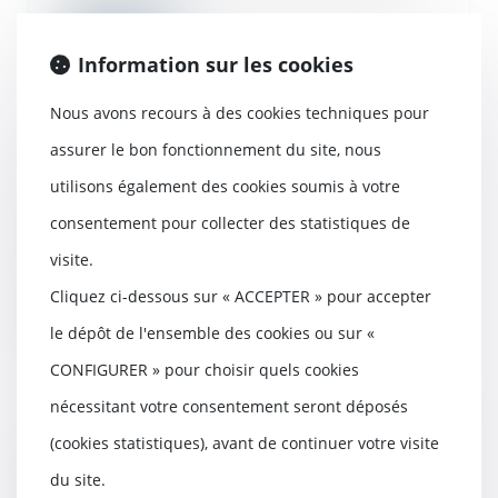
Lire la suite
Information sur les cookies
Nous avons recours à des cookies techniques pour
assurer le bon fonctionnement du site, nous
La loi « anti-squat » est publiée
utilisons également des cookies soumis à votre
13/09/2023
consentement pour collecter des statistiques de
La loi visant à protéger les
logements contre l’occupation illicite
visite.
est publi...
Cliquez ci-dessous sur « ACCEPTER » pour accepter
Lire la suite
le dépôt de l'ensemble des cookies ou sur «
CONFIGURER » pour choisir quels cookies
nécessitant votre consentement seront déposés
(cookies statistiques), avant de continuer votre visite
Le délai pour contester le mémoire
du constructeur est librement défini
du site.
par le contrat