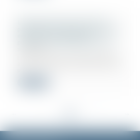
Inefficacité de l’action directe en
paiement exercé par le sous-traitant
en cas de mise en demeure
postérieur à la liquidation judiciaire
30/08/2023
L'action directe en paiement permet
à un sous-traitant qui n'aurait pas été
p...
Lire la suite
<<
<
...
14
15
16
17
18
19
20
...
>
>>