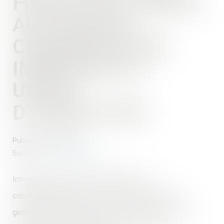
FORCES DE L'ORDRE
AUX PARTIES
COMMUNES DES
IMMEUBLES À
USAGE
D’HABITATION
Publié le :
27/09/2023
Source :
www.actu-juridique.fr
Interrogé par une question prioritaire de
constitutionnalité sur l’accès de la police et de la
gendarmerie nationales aux parties communes des