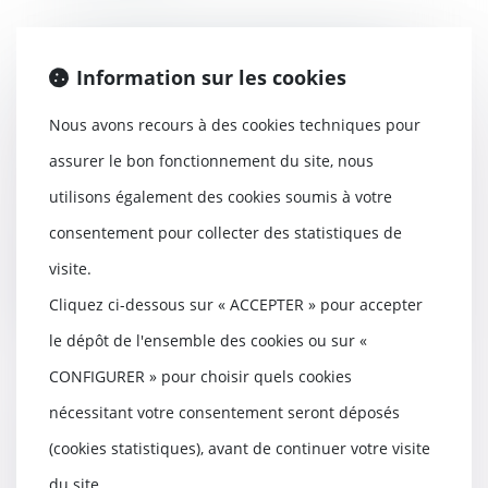
Les modalités de séquestre sont
Information sur les cookies
sans effet sur le point de départ du
délai de prescription de l’action en
Nous avons recours à des cookies techniques pour
récupération de l’indemnité
d’immobilisation
assurer le bon fonctionnement du site, nous
30/07/2024
utilisons également des cookies soumis à votre
L’article 2224 du Code civil dispose
que les actions personnelles ou
consentement pour collecter des statistiques de
mobilièr...
visite.
Lire la suite
Cliquez ci-dessous sur « ACCEPTER » pour accepter
le dépôt de l'ensemble des cookies ou sur «
CONFIGURER » pour choisir quels cookies
nécessitant votre consentement seront déposés
Location meublée touristique : des
rebondissements qui n’en finissent
(cookies statistiques), avant de continuer votre visite
pas d’étonner !
du site.