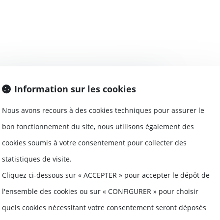
e maison en cours de construction?
Information sur les cookies
cours de construction. Vous vous demandez s'il est
Nous avons recours à des cookies techniques pour assurer le
bon fonctionnement du site, nous utilisons également des
cookies soumis à votre consentement pour collecter des
statistiques de visite.
Cliquez ci-dessous sur « ACCEPTER » pour accepter le dépôt de
un bail réel solidaire?
l'ensemble des cookies ou sur « CONFIGURER » pour choisir
quels cookies nécessitant votre consentement seront déposés
tions de ressources pour pouvoir obtenir un bail r