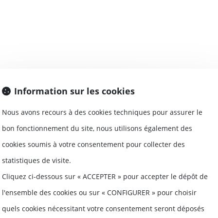
Information sur les cookies
 des précisions pour les nouveaux
Nous avons recours à des cookies techniques pour assurer le
pour 2025 a étendu temporairement le bénéfice du p
bon fonctionnement du site, nous utilisons également des
cookies soumis à votre consentement pour collecter des
statistiques de visite.
Cliquez ci-dessous sur « ACCEPTER » pour accepter le dépôt de
l'ensemble des cookies ou sur « CONFIGURER » pour choisir
gement : les permis de construire délivrés entre 2
quels cookies nécessitant votre consentement seront déposés
ouveau décret