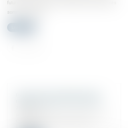
futur d’achèvement et les condamner à payer certaines
sommes aux époux...
Lire la suite
Poursuite de la simplification des
règles en matière de construction
28/08/2019
Pas de répit pour les ministres de la
Cohésion des territoires et du
Logement...