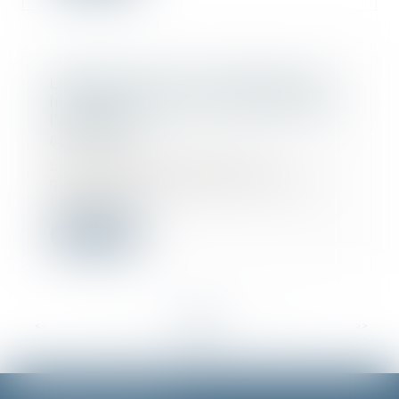
Logements neufs : clarification sur
les travaux pouvant être réalisés par
l’acquéreur
02/07/2019
La loi ELAN avait promis de
moderniser le contrat de vente en
l’état futur d’...
Lire la suite
<<
<
...
43
44
45
46
47
48
49
...
>
>>