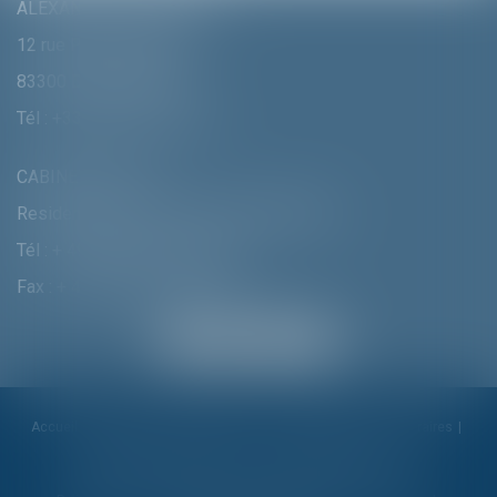
ALEXANDRA FURTMAIR E.I.
12 rue Pierre Clément
83300 DRAGUIGNAN
Tél :
+33 (0)4 94 70 06 99
CABINET MUNICH
Residenzstrasse 18 D-80333 MÛNCHEN
Tél :
+ 49 (0) 89 215 585 110
Fax : + 49 (0) 89 215 585 119
Accueil
Cabinet
Alexandra Furtmair
Compétences
Honoraires
Actualités
Contactez-nous
Politique de cookies