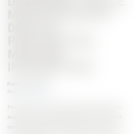
DÉSORDRES : PAS DE
MODIFICATION DU
DÉLAI DE
PRESCRIPTION,
MAIS UNE
INTERRUPTION
Publié le :
24/07/2019
Source :
www.lextenso.fr
Pour rejeter la fin de non-recevoir tirée de la forclusion
invoquée par la société d’architectes et la SCI qui avait
conclu avec un couple la vente d’une maison en l’état