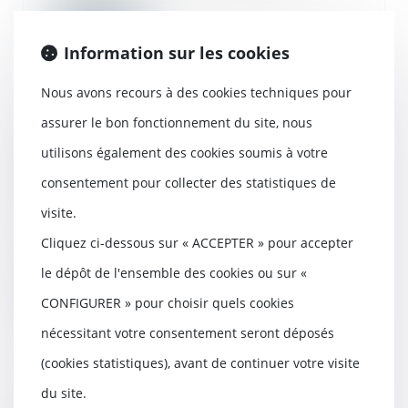
Lire la suite
Information sur les cookies
Nous avons recours à des cookies techniques pour
assurer le bon fonctionnement du site, nous
La clause de la Vefa prévoyant de
utilisons également des cookies soumis à votre
doubler la durée de retard, non
indemnisée, n’est pas abusive
consentement pour collecter des statistiques de
01/08/2019
visite.
Ne crée pas de déséquilibre
Cliquez ci-dessous sur « ACCEPTER » pour accepter
significatif entre les droits et
obligations des...
le dépôt de l'ensemble des cookies ou sur «
Lire la suite
CONFIGURER » pour choisir quels cookies
nécessitant votre consentement seront déposés
(cookies statistiques), avant de continuer votre visite
du site.
L’installation dans l'ouvrage ne vaut