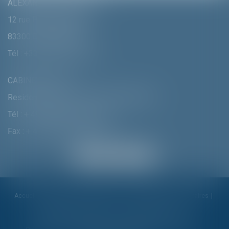
ALEXANDRA FURTMAIR E.I.
12 rue Pierre Clément
83300 DRAGUIGNAN
Tél :
+33 (0)4 94 70 06 99
CABINET MUNICH
Residenzstrasse 18 D-80333 MÛNCHEN
Tél :
+ 49 (0) 89 215 585 110
Fax : + 49 (0) 89 215 585 119
Accueil
Cabinet
Alexandra Furtmair
Compétences
Honoraires
Actualités
Contactez-nous
Politique de cookies