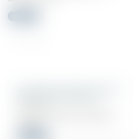
Lire la suite
Surcoûts liés aux mesures sanitaires
pour les artisans du bâtiment
03/06/2020
La Confédération de l'artisanat et
des petites entreprises du bâtiment
(CAPEB...
Lire la suite