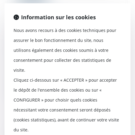
Information sur les cookies
Nous avons recours à des cookies techniques pour
La clause de l’acte de vente qui a
pour effet d’exclure la garantie
assurer le bon fonctionnement du site, nous
décennale des constructeurs doit
utilisons également des cookies soumis à votre
être réputée non écrite
consentement pour collecter des statistiques de
27/05/2020
Un couple de particuliers avait vendu
visite.
sa maison d’habitation. Dans l’acte
de...
Cliquez ci-dessous sur « ACCEPTER » pour accepter
le dépôt de l'ensemble des cookies ou sur «
Lire la suite
CONFIGURER » pour choisir quels cookies
nécessitant votre consentement seront déposés
(cookies statistiques), avant de continuer votre visite
Un arrêté publié pour la
du site.
réglementation «tertiaire»