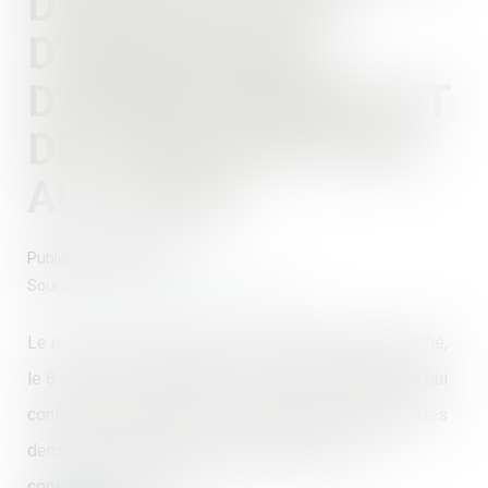
D'INSTRUCTION
D'URBANISME,
D'AMÉNAGEMENT ET
DE CONSTRUCTION
AU 24 MAI
Publié le :
20/05/2020
Source :
www.actu-environnement.com
Le ministre du Logement, Julien Denormandie, a publié,
le 8 mai au Journal officiel, une nouvelle ordonnance qui
confirme la date de reprise des délais d'instruction des
demandes d'urbanisme, d'aménagement et de
construction, au 24 mai...