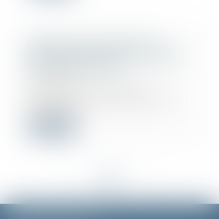
Réglementation applicable à la
#construction d'un abri démontable
#Avocat #Draguignan
22/04/2020
La ministre de la Transition
écologique et solidaire rappelle la
réglementati...
Lire la suite
<<
<
...
37
38
39
40
41
42
43
...
>
>>