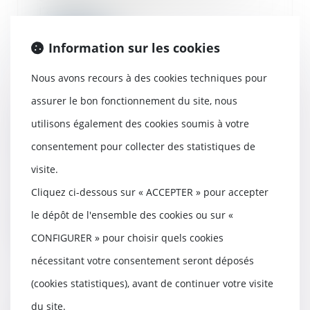
l’assureur et les...
Lire la suite
Information sur les cookies
Nous avons recours à des cookies techniques pour
assurer le bon fonctionnement du site, nous
Construction : éligibilité au fonds de
utilisons également des cookies soumis à votre
prévention du phénomène de
consentement pour collecter des statistiques de
mouvements de terrain
05/06/2026
visite.
L’arrêté du 23 avril 2026 modifie les
Cliquez ci-dessous sur « ACCEPTER » pour accepter
critères d'éligibilité à l'aide pour la...
le dépôt de l'ensemble des cookies ou sur «
Lire la suite
CONFIGURER » pour choisir quels cookies
nécessitant votre consentement seront déposés
(cookies statistiques), avant de continuer votre visite
du site.