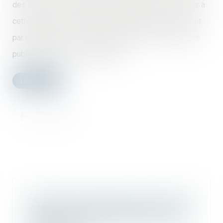
des dispositions du plan local d'urbanisme en vigueur à
cette date, les modifications adoptées antérieurement
par délibération du conseil municipal, mais non encore
publiées n'étant pas applicables...
Lire la suite
Le garant d’achèvement d’un ouvrage
doit prouver que le solde du prix de
vente est la contrepartie des travaux