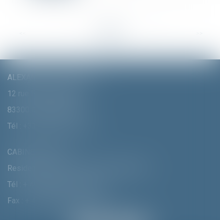
<<
<
...
17
18
19
20
21
22
23
...
>
>>
ALEXANDRA FURTMAIR E.I.
12 rue Pierre Clément
83300 DRAGUIGNAN
Tél :
+33 (0)4 94 70 06 99
CABINET MUNICH
Residenzstrasse 18 D-80333 MÛNCHEN
Tél :
+ 49 (0) 89 215 585 110
Fax : + 49 (0) 89 215 585 119