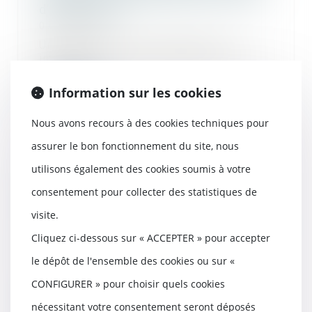
d’achèvement
07/06/2023
Une société a fait construire un
immeuble à usage d’habitation dont
elle a ve...
Information sur les cookies
Lire la suite
Nous avons recours à des cookies techniques pour
assurer le bon fonctionnement du site, nous
utilisons également des cookies soumis à votre
Précisions sur les servitudes pour
consentement pour collecter des statistiques de
l’établissement de canalisations
publiques d’eau ou d’assainissement
visite.
31/05/2023
Cliquez ci-dessous sur « ACCEPTER » pour accepter
L’article L. 152-1 du Code rural et de
le dépôt de l'ensemble des cookies ou sur «
la pêche maritime, « il est institué
a...
CONFIGURER » pour choisir quels cookies
Lire la suite
nécessitant votre consentement seront déposés