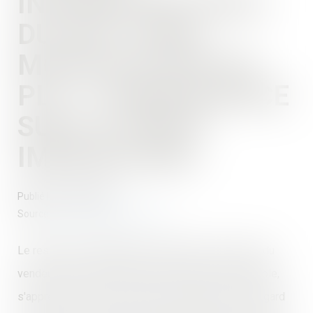
INCONSTRUCTIBLE
DU FAIT D’UNE
MODIFICATION DU
PLU : CONSÉQUENCE
SUR LA VENTE
IMMOBILIÈRE
Publié le :
07/06/2023
Source :
www.lemag-juridique.com
Le respect de l'obligation de délivrance conforme du
vendeur d'un terrain vendu comme étant constructible,
s'apprécie à la date du transfert de propriété, au regard