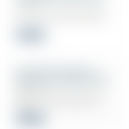
24/05/2023
Dès lors qu’un immeuble exproprié a
fait l’objet d’un arrêté d’insalubrité
à...
Lire la suite
La notification d’un décompte
définitif vaut accord exprès et non
équivoque par le maître de l’ouvrage
24/05/2023
Dans le cadre d’une construction à
forfait, un maître d’ouvrage avait
confié...
Lire la suite