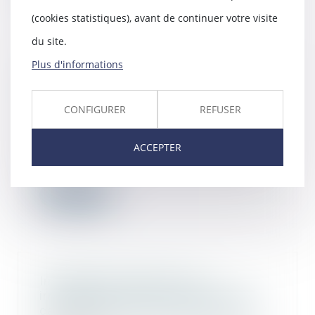
(cookies statistiques), avant de continuer votre visite
du site.
Plus d'informations
Droit de préemption urbain et vente
immobilière : quelles conséquences
?
CONFIGURER
REFUSER
30/05/2023
Le droit de préemption urbain est la
ACCEPTER
priorité accordée à une collectivité
loc...
Lire la suite
Immeuble insalubre à titre
irrémédiable : quelle méthode pour
calculer l’indemnité d’expropriation ?