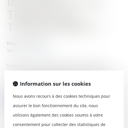
INCLUENT-ILS LES
TRAVAUX DE
TERRASSEMENT ?
Publié le :
29/05/2018
Source :
www.batirama.com
L’entrepreneur dont la police d’assurance indique
"travaux de maçonnerie générale" est également couvert
Information sur les cookies
pour les "travaux de terrassement"...
Nous avons recours à des cookies techniques pour
Lire la suite
assurer le bon fonctionnement du site, nous
utilisons également des cookies soumis à votre
consentement pour collecter des statistiques de