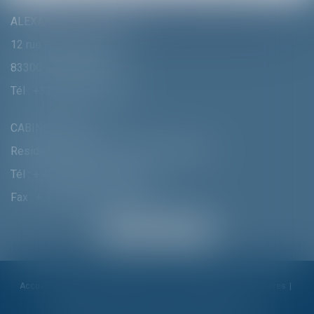
ALEXANDRA FURTMAIR E.I.
12 rue Pierre Clément
83300 DRAGUIGNAN
Tél :
+33 (0)4 94 70 06 99
CABINET MUNICH
Residenzstrasse 18 D-80333 MÛNCHEN
Tél :
+ 49 (0) 89 215 585 110
Fax : + 49 (0) 89 215 585 119
Accueil
Cabinet
Alexandra Furtmair
Compétences
Honoraires
Actualités
Contactez-nous
Politique de cookies