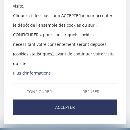
visite.
Cliquez ci-dessous sur « ACCEPTER » pour accepter
le dépôt de l'ensemble des cookies ou sur «
CONFIGURER » pour choisir quels cookies
Des travaux autorisés par
nécessitant votre consentement seront déposés
l’administration peuvent être démolis
07/05/2018
(cookies statistiques), avant de continuer votre visite
La justice peut considérer, même si
du site.
l’autorité locale l’a autorisé, qu‘un
amé...
Plus d'informations
Lire la suite
CONFIGURER
REFUSER
ACCEPTER
<<
<
...
50
51
52
53
54
55
56
>
>>