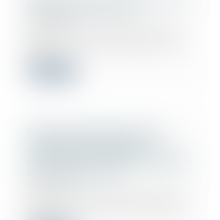
honoraires de l'architecte
29/01/2020
Est abusive la clause du contrat de
maîtrise d’œuvre qui oblige, en cas
d'aba...
Lire la suite
Parution du décret précisant les
techniques particulières de
construction à respecter pour les
projets situés en zone avec risque de
mouvement de terrain
02/01/2020
Afin de sécuriser les constructions
dans des zones exposées au risque
de mouv...