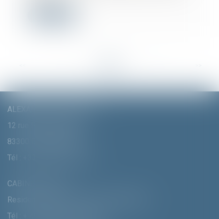
Lire la suite
<<
<
...
26
27
28
29
30
31
32
...
>
>>
ALEXANDRA FURTMAIR E.I.
12 rue Pierre Clément
83300 DRAGUIGNAN
Tél :
+33 (0)4 94 70 06 99
CABINET MUNICH
Residenzstrasse 18 D-80333 MÛNCHEN
Tél :
+ 49 (0) 89 215 585 110