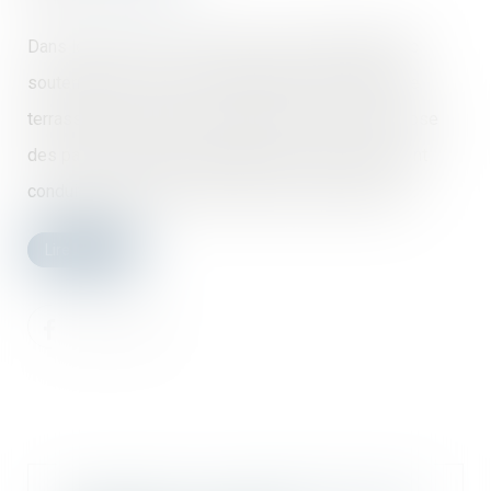
Dans le cadre de la construction d’un parking public
souterrain, au cours de la réalisation des travaux de
terrassement et après exécution des travaux de pose
des parois moulées, d’importantes venues d’eau ont
conduit à l’arrêt total des travaux de terrassement...
Lire la suite