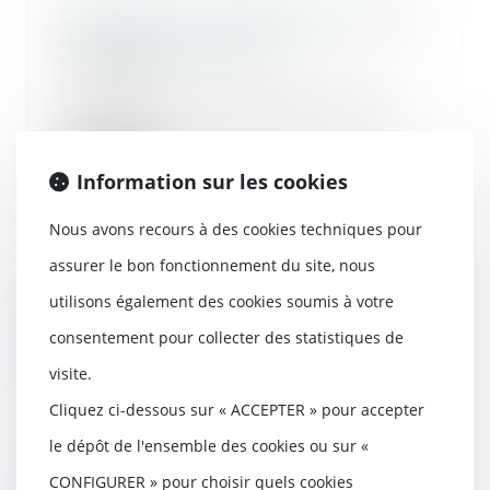
Construction : le chantier peut il être
interdit aux acheteurs ?
21/02/2020
Pendant la construction de votre
future maison individuelle, vous ne
pouvez p...
Information sur les cookies
Lire la suite
Nous avons recours à des cookies techniques pour
assurer le bon fonctionnement du site, nous
utilisons également des cookies soumis à votre
Exhaussement du sol et infraction
pénale au titre du Code de
consentement pour collecter des statistiques de
l’urbanisme
visite.
12/02/2020
Cliquez ci-dessous sur « ACCEPTER » pour accepter
Des opérations répétées de dépôts
de terre qui ont pour conséquence de
le dépôt de l'ensemble des cookies ou sur «
former...
CONFIGURER » pour choisir quels cookies