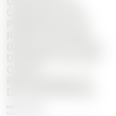
DISPOSITIF DE
CONSTRUCTION
PRÉSENTANT UN
RISQUE EXCESSIF,
DANS UNE OPTIQUE
DE RÉDUCTION DES
COÛTS :
RESPONSABILITÉ
DES ENTREPRISES
Publié le :
14/01/2020
Source :
www.lexbase.fr