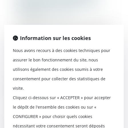
décennale des constructeurs doit
être réputée non écrite
27/05/2020
Un couple de particuliers avait vendu
sa maison d’habitation. Dans l’acte
de...
Information sur les cookies
Lire la suite
Nous avons recours à des cookies techniques pour
assurer le bon fonctionnement du site, nous
utilisons également des cookies soumis à votre
consentement pour collecter des statistiques de
Reprise des délais d'instruction
d'urbanisme, d'aménagement et de
visite.
construction au 24 mai
Cliquez ci-dessous sur « ACCEPTER » pour accepter
20/05/2020
le dépôt de l'ensemble des cookies ou sur «
Le ministre du Logement,
Julien Denormandie, a publié, le
CONFIGURER » pour choisir quels cookies
8 mai au Journal of...
nécessitant votre consentement seront déposés