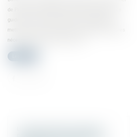
de Prévention du Bâtiment et des Travaux Publics, ce
guide liste les mesures urgentes et spécifiques à
mettre en œuvre pour assurer les conditions sanitaires
nécessaires aux personnels du BTP...
Lire la suite
La clause de l’acte de vente qui a
pour effet d’exclure la garantie