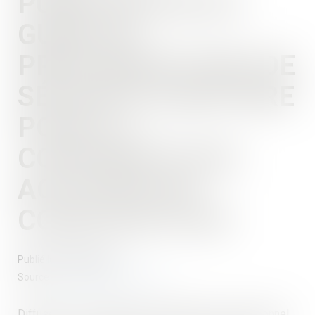
PUBLICATION DU
GUIDE DE
PRÉCONISATIONS DE
SÉCURITÉ SANITAIRE
POUR LA
CONTINUITÉ DES
ACTIVITÉS DE
CONSTRUCTION
Publié le :
09/04/2020
Source :
www.actualitesdudroit.fr
Diffusé le 2 avril dernier par l’Organisme Professionnel