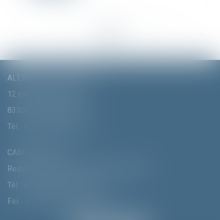
<<
<
...
24
25
26
27
28
29
30
...
>
>>
ALEXANDRA FURTMAIR E.I.
12 rue Pierre Clément
83300 DRAGUIGNAN
Tél :
+33 (0)4 94 70 06 99
CABINET MUNICH
Residenzstrasse 18 D-80333 MÛNCHEN
Tél :
+ 49 (0) 89 215 585 110
Fax : + 49 (0) 89 215 585 119