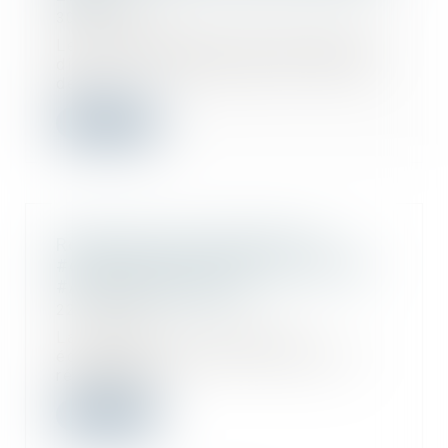
30/04/2020
Les index bâtiment, travaux publics,
divers de la construction et l’indice
de...
Lire la suite
Réglementation applicable à la
#construction d'un abri démontable
#Avocat #Draguignan
22/04/2020
La ministre de la Transition
écologique et solidaire rappelle la
réglementati...
Lire la suite