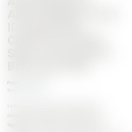
APPLIQUER UN
ABATTEMENT POUR
ILLICÉITÉ DES
CONSTRUCTIONS
SUR LA VALEUR DU
BIEN DÉLAISSÉ
Publié le :
13/12/2023
Source :
www.efl.fr
La prescription de l'action en démolition des
constructions irrégulières ne fait pas obstacle à
l'application, par le juge de l'expropriation, d'un