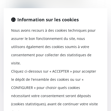
conduit à u...
Lire la suite
Information sur les cookies
Nous avons recours à des cookies techniques pour
assurer le bon fonctionnement du site, nous
Délégation : le principe
utilisons également des cookies soumis à votre
d’inopposabilité des exceptions n’a
qu’une valeur supplétive
consentement pour collecter des statistiques de
20/12/2023
visite.
Les dispositions civiles applicables
Cliquez ci-dessous sur « ACCEPTER » pour accepter
à la délégation étant supplétives de
la...
le dépôt de l'ensemble des cookies ou sur «
Lire la suite
CONFIGURER » pour choisir quels cookies
nécessitant votre consentement seront déposés
(cookies statistiques), avant de continuer votre visite