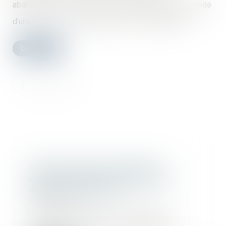
abattement sur la valeur du terrain délaissé, pour illicéité
d'une partie des constructions qui y sont édifiées...
Lire la suite
Transformation d’un bâtiment
agricole en bâtiment d’habitation :
quelles autorisations ?
10/01/2024
La transformation d’un bâtiment
agricole en bâtiment d’habitation