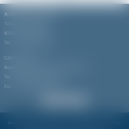
ALEXANDRA FURTMAIR E.I.
12 rue Pierre Clément
83300 DRAGUIGNAN
Tél :
+33 (0)4 94 70 06 99
CABINET MUNICH
Residenzstrasse 18 D-80333 MÛNCHEN
Tél :
+ 49 (0) 89 215 585 110
Fax : + 49 (0) 89 215 585 119
Accueil
Cabinet
Alexandra Furtmair
Compétences
Honoraires