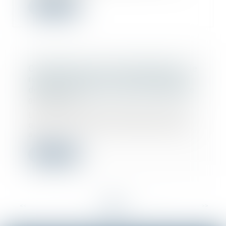
Lire la suite
Construction sur le terrain d’autrui : le
remboursement du constructeur ne
dépend pas de son éviction préalable
08/11/2023
L'action en remboursement de celui
qui a construit sur le terrain d'autrui
av...
Lire la suite
<<
<
...
6
7
8
9
10
11
12
...
>
>>