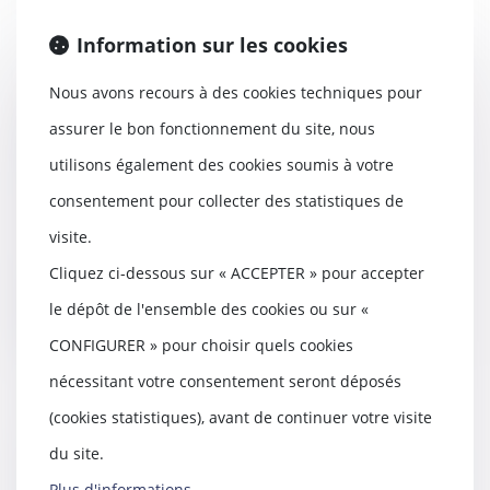
Information sur les cookies
Nous avons recours à des cookies techniques pour
Le délai de la garantie décennale
assurer le bon fonctionnement du site, nous
peut-il être allongé en cas de
reconnaissance de responsabilité du
utilisons également des cookies soumis à votre
constructeur ?
consentement pour collecter des statistiques de
21/10/2021
Lors d’une vente immobilière, l’agent
visite.
doit notamment vérifier l’existence
Cliquez ci-dessous sur « ACCEPTER » pour accepter
de...
le dépôt de l'ensemble des cookies ou sur «
Lire la suite
CONFIGURER » pour choisir quels cookies
nécessitant votre consentement seront déposés
(cookies statistiques), avant de continuer votre visite
Coups de pouce isolation et
du site.
chauffage : l'Etat recule la date limite
Plus d'informations