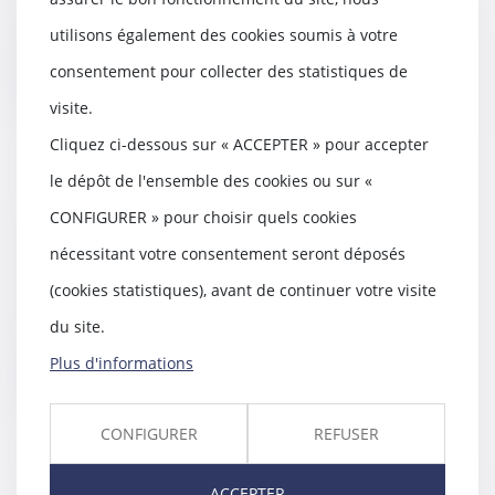
peinture qui n’informe pas le maître
utilisons également des cookies soumis à votre
d’œu...
consentement pour collecter des statistiques de
Lire la suite
visite.
Cliquez ci-dessous sur « ACCEPTER » pour accepter
le dépôt de l'ensemble des cookies ou sur «
CONFIGURER » pour choisir quels cookies
Qu'est-ce qu'une garantie décennale
? À quoi sert-elle ?
nécessitant votre consentement seront déposés
01/08/2018
(cookies statistiques), avant de continuer votre visite
L’assurance décennale, aussi
appelée assurance de responsabilité
du site.
civile décen...
Plus d'informations
Lire la suite
CONFIGURER
REFUSER
ACCEPTER