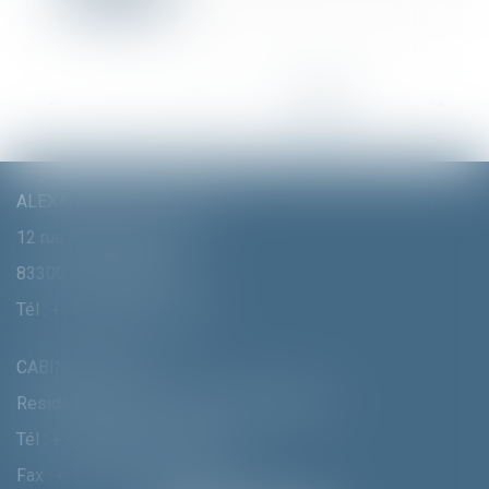
<<
<
...
33
34
35
36
37
38
39
>
>>
ALEXANDRA FURTMAIR E.I.
12 rue Pierre Clément
83300 DRAGUIGNAN
Tél :
+33 (0)4 94 70 06 99
CABINET MUNICH
Residenzstrasse 18 D-80333 MÛNCHEN
Tél :
+ 49 (0) 89 215 585 110
Fax : + 49 (0) 89 215 585 119