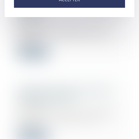
Menaces sur la TVA : la FFB monte au
créneau
26/07/2018
Alertée par les artisans et chefs
d’entreprise du bâtiment locaux, la
députée...
Lire la suite
« Attention au retour de manivelle »
prévient la Fédération
13/07/2018
La Fédération française du Bâtiment
est à la fois optimiste et très
inquiète....
Lire la suite