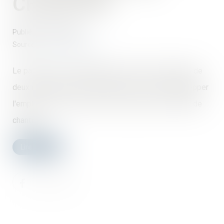
CHANTIER
Publié le :
19/07/2018
Source :
www.batirama.com
Le patronat de la métallurgie a annoncé la signature de
deux nouveaux accords de branche "visant à développer
l'emploi", dont l'un sur la mise en oeuvre du "contrat de
chantier"...
Lire la suite