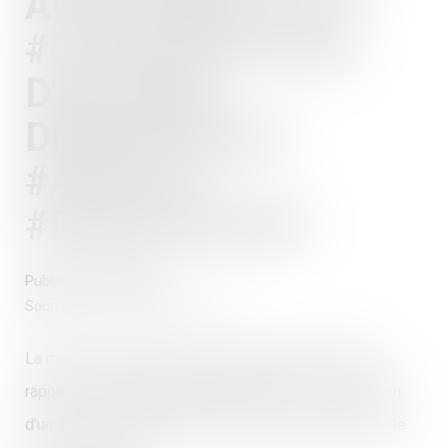
APPLICABLE À LA
#CONSTRUCTION
D'UN ABRI
DÉMONTABLE
#AVOCAT
#DRAGUIGNAN
Publié le :
22/04/2020
Source :
www.actualitesdudroit.fr
La ministre de la Transition écologique et solidaire
rappelle la réglementation applicable à la construction
d’un abri démontable destiné à la vente saisonnière de