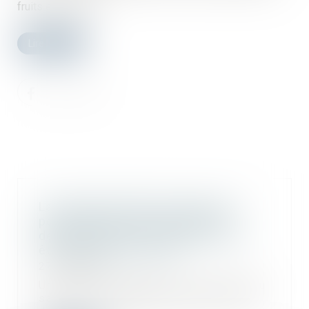
fruits et légumes...
Lire la suite
La clause de l’acte de vente qui a
pour effet d’exclure la garantie
décennale des constructeurs doit
être réputée non écrite
27/05/2020
Un couple de particuliers avait vendu
sa maison d’habitation. Dans l’acte