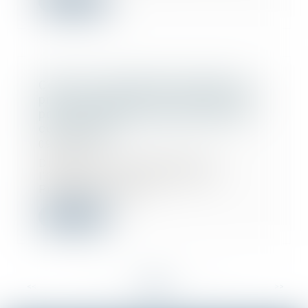
Lire la suite
Covid-19 : publication du guide de
préconisations de sécurité sanitaire
pour la continuité des activités de
construction
09/04/2020
Diffusé le 2 avril dernier par
l’Organisme Professionnel de
Prévention du Bât...
Lire la suite
<<
<
...
24
25
26
27
28
29
30
...
>
>>