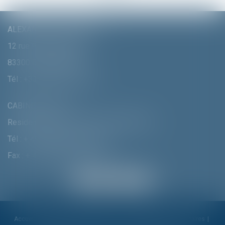
ALEXANDRA FURTMAIR E.I.
12 rue Pierre Clément
83300 DRAGUIGNAN
Tél :
+33 (0)4 94 70 06 99
CABINET MUNICH
Residenzstrasse 18 D-80333 MÛNCHEN
Tél :
+ 49 (0) 89 215 585 110
Fax : + 49 (0) 89 215 585 119
Accueil
Cabinet
Alexandra Furtmair
Compétences
Honoraires