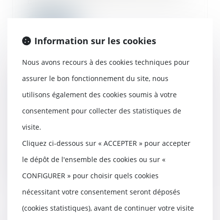
de...
Lire la suite
Information sur les cookies
Nous avons recours à des cookies techniques pour
assurer le bon fonctionnement du site, nous
Reprise des délais d'instruction
d'urbanisme, d'aménagement et de
utilisons également des cookies soumis à votre
construction au 24 mai
consentement pour collecter des statistiques de
20/05/2020
Le ministre du Logement,
visite.
Julien Denormandie, a publié, le
Cliquez ci-dessous sur « ACCEPTER » pour accepter
8 mai au Journal of...
le dépôt de l'ensemble des cookies ou sur «
Lire la suite
CONFIGURER » pour choisir quels cookies
nécessitant votre consentement seront déposés
(cookies statistiques), avant de continuer votre visite