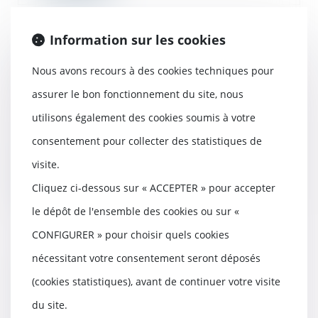
Information sur les cookies
Droit de préemption urbain et vente
Nous avons recours à des cookies techniques pour
immobilière : quelles conséquences
?
assurer le bon fonctionnement du site, nous
30/05/2023
utilisons également des cookies soumis à votre
Le droit de préemption urbain est la
consentement pour collecter des statistiques de
priorité accordée à une collectivité
loc...
visite.
Lire la suite
Cliquez ci-dessous sur « ACCEPTER » pour accepter
le dépôt de l'ensemble des cookies ou sur «
CONFIGURER » pour choisir quels cookies
nécessitant votre consentement seront déposés
Immeuble insalubre à titre
(cookies statistiques), avant de continuer votre visite
irrémédiable : quelle méthode pour
calculer l’indemnité d’expropriation ?
du site.
24/05/2023