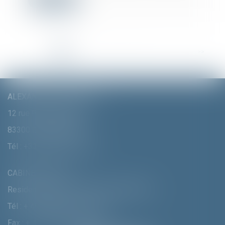
Lire la suite
<<
<
1
2
3
4
5
6
7
...
>
>>
ALEXANDRA FURTMAIR E.I.
12 rue Pierre Clément
83300 DRAGUIGNAN
Tél :
+33 (0)4 94 70 06 99
CABINET MUNICH
Residenzstrasse 18 D-80333 MÛNCHEN
Tél :
+ 49 (0) 89 215 585 110
Fax : + 49 (0) 89 215 585 119