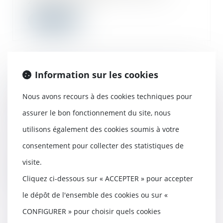
241-9 du Cod...
Lire la suite
Information sur les cookies
Retrait-gonflement des sols : une
aide pour les propriétaires victimes
Nous avons recours à des cookies techniques pour
de fissures expérimentée dans 11
départements
assurer le bon fonctionnement du site, nous
19/09/2025
utilisons également des cookies soumis à votre
Le gouvernement a annoncé dimanche
consentement pour collecter des statistiques de
le lancement d'une expérimentation
pour ai...
visite.
Lire la suite
Cliquez ci-dessous sur « ACCEPTER » pour accepter
le dépôt de l'ensemble des cookies ou sur «
CONFIGURER » pour choisir quels cookies