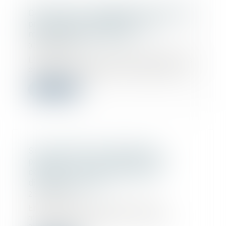
Construction : éligibilité au fonds de
prévention du phénomène de
mouvements de terrain
05/06/2026
L’arrêté du 23 avril 2026 modifie les
critères d'éligibilité à l'aide pour la...
Lire la suite
Sous-traitance et garantie de
paiement : la Cour de cassation
confirme la responsabilité du
dirigeant de droit
26/09/2025
En matière de construction de
maisons individuelles, l’article L